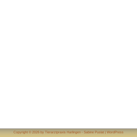
Copyright © 2026 by Tierarztpraxis Harlingen - Sabine Puslat | WordPress